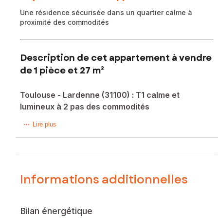
Une résidence sécurisée dans un quartier calme à
proximité des commodités
Description de cet appartement à vendre
de 1 pièce et 27 m²
Toulouse - Lardenne (31100) : T1 calme et
lumineux à 2 pas des commodités
OFFRE ACCEPTEE
Lire plus
Situé dans le quartier recherché de Lardenne, à l'ouest de
Toulouse (31100), cet appartement T1 bénéficie d'une
atmosphère dynamique et d'une proximité immédiate avec
les commodités. La résidence sécurisée et bien entretenue
Informations additionnelles
offre un cadre serein, tandis que la desserte en transports
en commun, notamment avec un arrêt de bus à proximité,
facilite les déplacements. De plus, l'exposition Nord-Est
Bilan énergétique
promet une luminosité agréable tout au long de la journée.