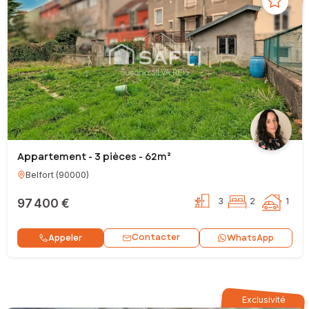
Appartement - 3 pièces - 62m²
Belfort
(
90000
)
97 400 €
3
2
1
Contacter
Appeler
WhatsApp
Exclusivité