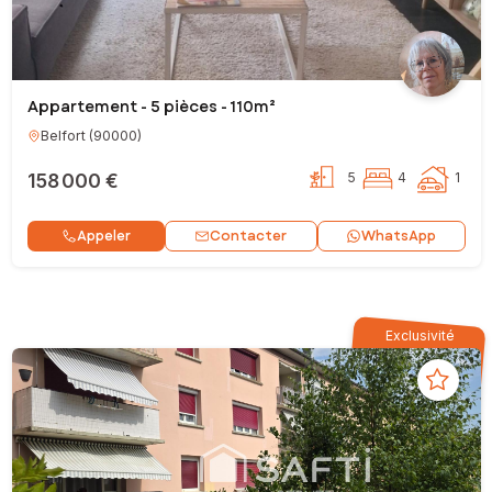
Appartement - 5 pièces - 110m²
Belfort
(
90000
)
158 000 €
5
4
1
Contacter
Appeler
WhatsApp
Exclusivité