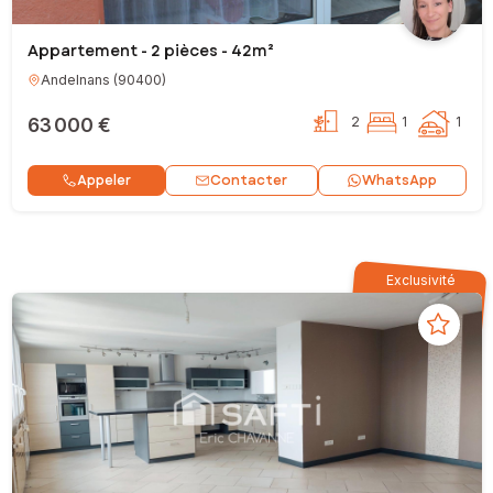
Appartement - 2 pièces - 42m²
Andelnans
(
90400
)
63 000 €
2
1
1
Contacter
Appeler
WhatsApp
Exclusivité