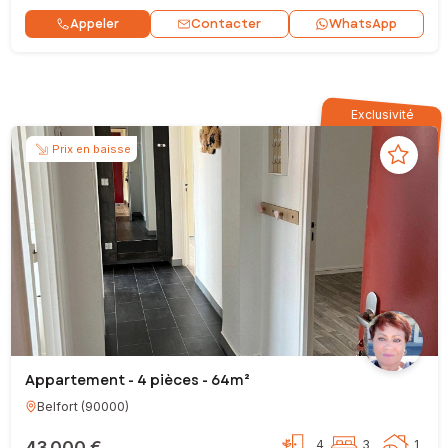
Contacter
Appeler
WhatsApp
Exclusivité
Prix en baisse
Appartement - 4 pièces - 64m²
Belfort
(
90000
)
43 000 €
4
3
1