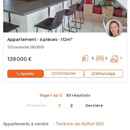
Appartement - 6 pièces - 112m²
Cravanche
(
90300
)
139 000 €
6
4
1
Contacter
Appeler
WhatsApp
Page 1 sur 2
30 résultats
1
2
Première
Dernière
Appartements à vendre
Territoire-de-Belfort (90)
>