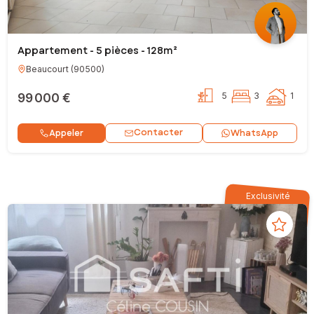
Appartement - 5 pièces - 128m²
Beaucourt
(
90500
)
99 000 €
5
3
1
Contacter
Appeler
WhatsApp
Exclusivité