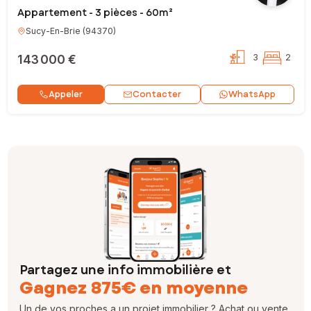
Appartement - 3 pièces - 60m²
Sucy-En-Brie
(
94370
)
143 000 €
3
2
Contacter
Appeler
WhatsApp
Partagez une info immobilière et
Gagnez 875€ en moyenne
Un de vos proches a un projet immobilier ? Achat ou vente,