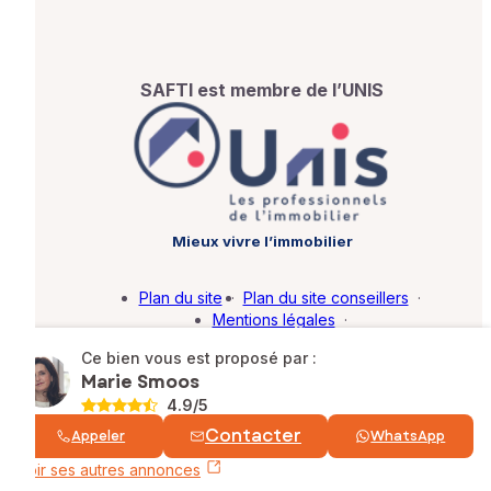
SAFTI est membre de l’UNIS
Mieux vivre l’immobilier
Plan du site
·
Plan du site conseillers
·
Mentions légales
·
Politique de protection des données
·
Ce bien vous est proposé par :
Barème d'honoraires
·
Paramétrer mes cookies
Marie Smoos
4.9
/5
© SAFTI 2026. Tous droits réservés.
Contacter
Appeler
WhatsApp
Voir ses autres annonces