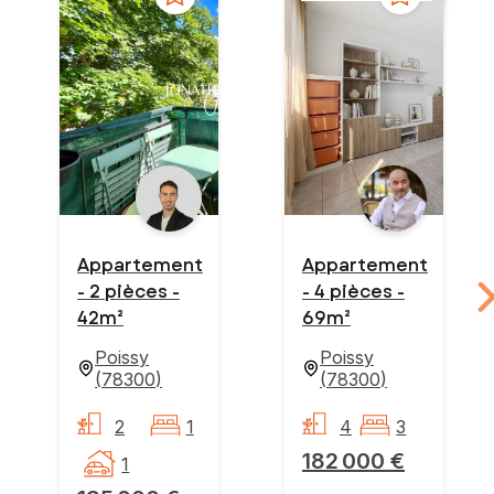
Appartement
Appartement
- 2 pièces -
- 4 pièces -
42m²
69m²
Poissy
Poissy
(
78300
)
(
78300
)
2
1
4
3
182 000 €
1