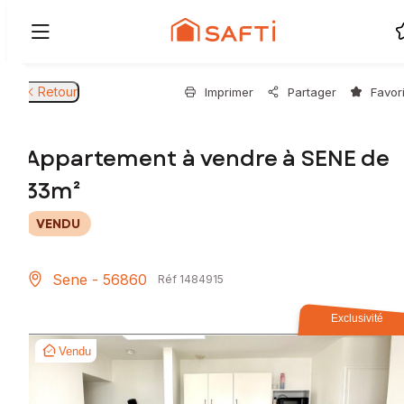
Retour
Imprimer
Partager
Favor
Appartement à vendre à SENE de
33m²
VENDU
Sene - 56860
Réf 1484915
Exclusivité
Vendu