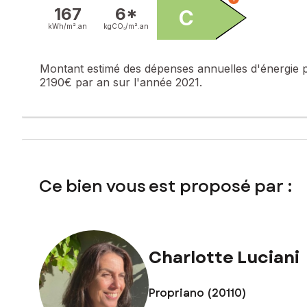
Les informations sur les risques auxquels ce bien est expo
167
6*
C
kWh/m².
an
kgCO₂/m².
an
Prix de vente : 210 000 €
Honoraires charge vendeur
Montant estimé des dépenses annuelles d'énergie 
Contactez votre conseiller SAFTI : Charlotte LUCIANI, Tél. 
2190€ par an sur l'année 2021.
Ce bien vous est proposé par :
Charlotte Luciani
Propriano (20110)