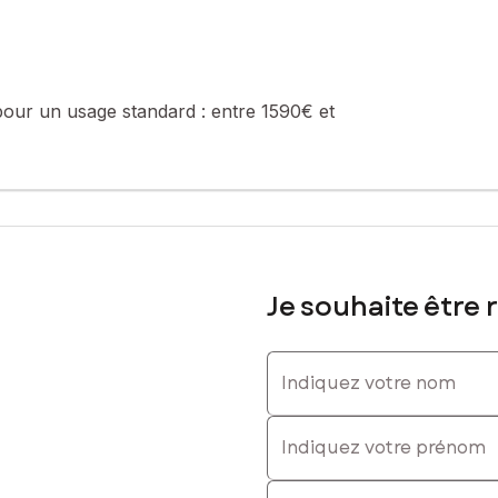
sé sont disponibles sur le site Géorisques : www.georisques.gouv.fr
pour un usage standard :
entre 1590€ et
: 0618370427, E-mail : c.luciani@safti.fr - EI - Agent commercial im
Je souhaite être 
Indiquez votre nom
Indiquez votre prénom
E-mail