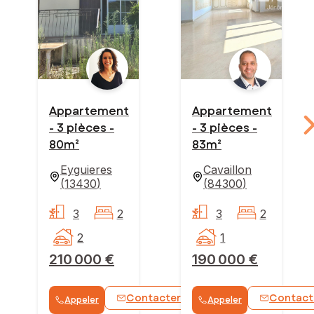
Appartement
Appartement
- 3 pièces -
- 3 pièces -
80m²
83m²
Eyguieres
Cavaillon
(
13430
)
(
84300
)
3
2
3
2
2
1
210 000 €
190 000 €
Contacter
Contact
Appeler
Appeler
WhatsApp