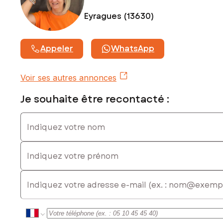
Contactez votre conseiller SAFTI : Fabienne PONSOLLE,
Tél. : 0671502255, E-mail : fabienne.ponsolle@safti.fr - EI -
Eyragues (13630)
Agent commercial immatriculé au RSAC de Tarascon sous le
numéro 822906350
Appeler
WhatsApp
Voir ses autres annonces
Je souhaite être recontacté :
Indiquez votre nom
Indiquez votre prénom
E-mail