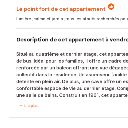
Le point fort de cet appartement
lumière ,calme et jardin ,tous les atouts recherchés po
Description de cet appartement à vendre 
Situé au quatrième et dernier étage, cet appart
de bus. Idéal pour les familles, il offre un cadre
renforcée par un balcon offrant une vue dégagée.
collectif dans la résidence. Un ascenseur facilite 
détente en plein air. De plus, une cave offre un 
confortable espace de vie au dernier étage. Comp
une salle de bains. Construit en 1961, cet appar
Situé au quatrième et dernier étage, cet appartement béné
Lire plus
il offre un cadre de vie urbain tout en restant au calme. L
À l'extérieur, cet appartement dispose d'une place de parki