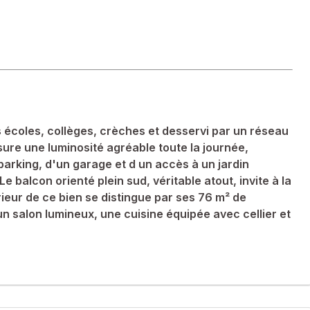
écoles, collèges, crèches et desservi par un réseau
ssure une luminosité agréable toute la journée,
arking, d'un garage et d un accès à un jardin
e balcon orienté plein sud, véritable atout, invite à la
ieur de ce bien se distingue par ses 76 m² de
n salon lumineux, une cuisine équipée avec cellier et
hes et desservi par un réseau de bus. Idéal pour les familles,
nforcée par un balcon offrant une vue dégagée.
. Un ascenseur facilite l'accès et l'interphone assure la