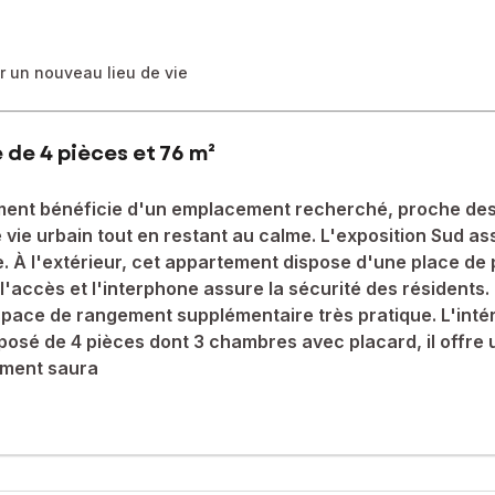
ur un nouveau lieu de vie
de 4 pièces et 76 m²
ement bénéficie d'un emplacement recherché, proche des 
 de vie urbain tout en restant au calme. L'exposition Sud a
 À l'extérieur, cet appartement dispose d'une place de p
l'accès et l'interphone assure la sécurité des résidents. L
espace de rangement supplémentaire très pratique. L'intér
osé de 4 pièces dont 3 chambres avec placard, il offre u
tement saura
ficie d'un emplacement recherché, proche des écoles, collèges, crèc
'exposition Sud assure une luminosité agréable toute la journée, re
ng, d'un garage et d un accès à un jardin collectif dans la résidence