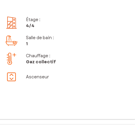
Étage
:
4
/4
Salle de bain
:
1
Chauffage :
Gaz collectif
Ascenseur