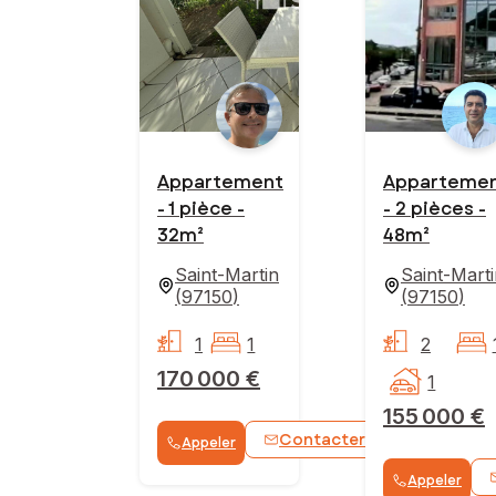
Appartement
Apparteme
- 1 pièce -
- 2 pièces -
32m²
48m²
Saint-Martin
Saint-Mart
(
97150
)
(
97150
)
1
1
2
170 000 €
1
155 000 €
Contacter
Appeler
WhatsApp
Appeler