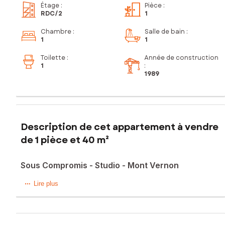
Étage
:
Pièce
:
RDC
/2
1
Chambre
:
Salle de bain
:
1
1
Toilette
:
Année de construction
1
:
1989
Description de cet appartement à vendre
de 1 pièce et 40 m²
Sous Compromis - Studio - Mont Vernon
Saint Martin, Mont Vernon, Bechara Khawam vous propose
Lire plus
ce grand studio dans un environnement privilégié proche
de la mer, offrant un cadre de vie idéal pour les amoureux
de la plage.
Doté d'une exposition Sud-Est, il profite d'une luminosité