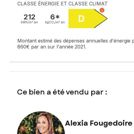
CLASSE ÉNERGIE ET CLASSE CLIMAT
i
212
6*
D
kWh/m².
an
kgCO₂/m².
an
Montant estimé des dépenses annuelles d'énergie 
860€ par an sur l'année 2021.
Ce bien a été vendu par :
Alexia Fougedoire