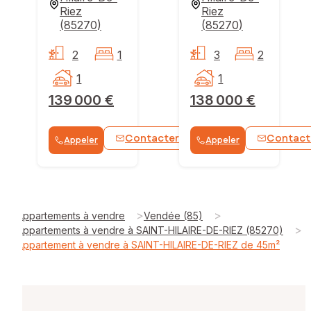
Riez
Riez
(
85270
)
(
85270
)
2
1
3
2
1
1
139 000 €
138 000 €
Contacter
Contact
Appeler
Appeler
WhatsApp
>
>
Appartements à vendre
Vendée (85)
>
Appartements à vendre à SAINT-HILAIRE-DE-RIEZ (85270)
Appartement à vendre à SAINT-HILAIRE-DE-RIEZ de 45m²