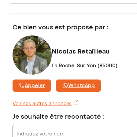
www.georisques.gouv.fr
Prix de vente : 128 000 €
Honoraires charge vendeur
Ce bien vous est proposé par :
Contactez votre conseiller SAFTI : Nicolas RETAILLEAU, Tél.
: 06 24 90 46 62, E-mail : nicolas.retailleau@safti.fr - EI -
Agent commercial immatriculé au RSAC de LA ROCHE-SUR-
Nicolas Retailleau
YON sous le numéro 848044673
La Roche-Sur-Yon (85000)
Appeler
WhatsApp
Voir ses autres annonces
Je souhaite être recontacté :
Indiquez votre nom