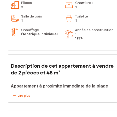
Pièces
:
Chambre
:
2
1
Salle de bain
:
Toilette
:
1
1
Chauffage :
Année de construction
Électrique individuel
:
1974
Description de cet appartement à vendre
de 2 pièces et 45 m²
Appartement à proximité immédiate de la plage
Situé dans la station balnéaire de Saint-Hilaire-de-Riez
Lire plus
(85270), cet appartement 2 pièces de 45 m² bénéficie d’un
emplacement privilégié, à quelques pas de l’océan, offrant
un cadre de vie agréable et recherché. Son agencement
fonctionnel en fait un bien idéal pour une résidence