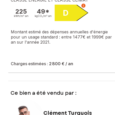
i
225
49*
D
kWh/m².
an
kgCO₂/m².
an
Montant estimé des dépenses annuelles d'énergie
pour un usage standard :
entre 1477€ et 1999€ par
an sur l'année 2021.
Charges estimées :
2 800 €
/ an
Ce bien a été vendu par :
Clément Turquois