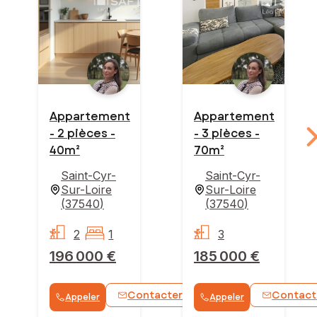
Appartement
Appartement
- 2 pièces -
- 3 pièces -
40m²
70m²
Saint-Cyr-
Saint-Cyr-
Sur-Loire
Sur-Loire
(
37540
)
(
37540
)
2
1
3
196 000 €
185 000 €
Contacter
Contact
Appeler
Appeler
WhatsApp