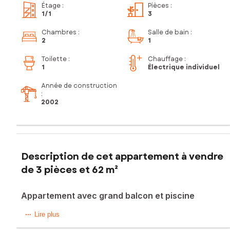
Étage
:
Pièces
:
1
/1
3
Chambres
:
Salle de bain
:
2
1
Toilette
:
Chauffage :
1
Électrique individuel
Année de construction
:
2002
Description de cet appartement à vendre
de 3 pièces et 62 m²
Appartement avec grand balcon et piscine
Situé à Tours (37100), cet appartement bénéficie d'un
Lire plus
emplacement privilégié dans la ville, offrant ainsi un accès