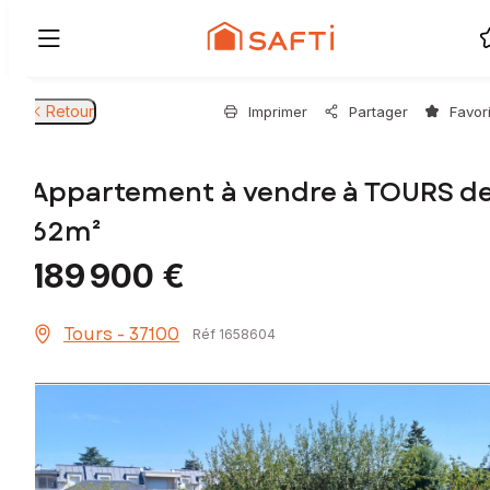
Retour
Imprimer
Partager
Favor
Appartement à vendre à TOURS d
62m²
189 900 €
Tours - 37100
Réf 1658604