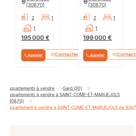
(
30870
)
(
30870
)
2
1
2
1
1
1
195 000 €
199 000 €
Contacter
Contact
Appeler
Appeler
WhatsApp
>
>
Appartements à vendre
Gard (30)
Appartements à vendre à SAINT-COME-ET-MARUEJOLS
>
(30870)
Appartement à vendre à SAINT-COME-ET-MARUEJOLS de 83m²