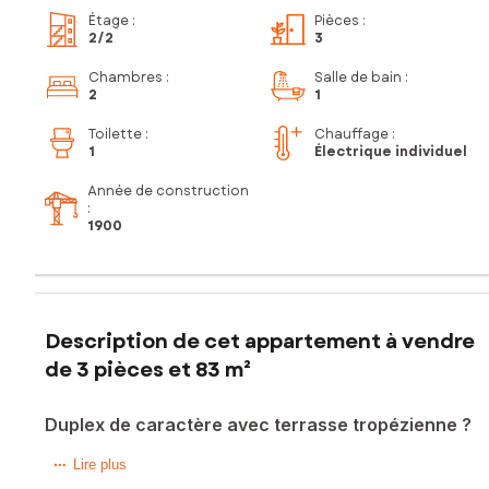
Étage
:
Pièces
:
2
/2
3
Chambres
:
Salle de bain
:
2
1
Toilette
:
Chauffage :
1
Électrique individuel
Année de construction
:
1900
Description de cet appartement à vendre
de 3 pièces et 83 m²
Duplex de caractère avec terrasse tropézienne ?
Sabyne Lavalley vous présente au cœur du charmant
Lire plus
village de Saint-Côme-et-Maruéjols, idéalement situé à