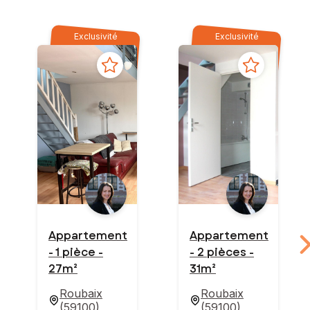
Exclusivité
Exclusivité
Appartement
Appartement
- 1 pièce -
- 2 pièces -
27m²
31m²
Roubaix
Roubaix
(
59100
)
(
59100
)