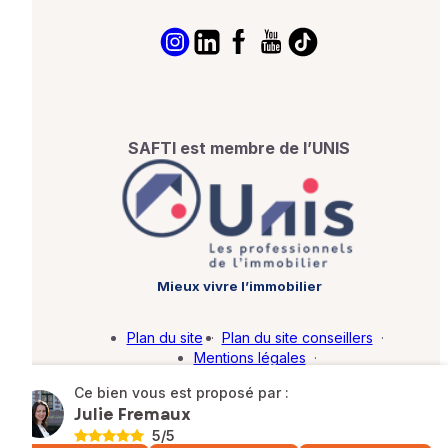
SAFTI est membre de l’UNIS
Mieux vivre l’immobilier
Plan du site
·
Plan du site conseillers
·
Mentions légales
·
Politique de protection des données
·
Ce bien vous est proposé par :
Barème d'honoraires
·
Paramétrer mes cookies
Julie Fremaux
5
/5
© SAFTI 2026. Tous droits réservés.