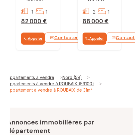
1
1
2
1
82 000 €
88 000 €
Contacter
Contact
Appeler
Appeler
WhatsApp
>
>
Appartements à vendre
Nord (59)
>
Appartements à vendre à ROUBAIX (59100)
Appartement à vendre à ROUBAIX de 31m²
Annonces immobilières par
département