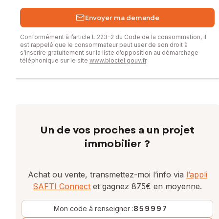
0755966866, E-mail : virginie.richard@safti.fr - EI - Agent
commercial immatriculé au RSAC de Clermont-Ferrand sous
Envoyer ma demande
le numéro 921 370 128
Conformément à l’article L.223-2 du Code de la consommation, il
est rappelé que le consommateur peut user de son droit à
s’inscrire gratuitement sur la liste d’opposition au démarchage
téléphonique sur le site
www.bloctel.gouv.fr
.
Un de vos proches a un projet
immobilier ?
Achat ou vente, transmettez-moi l’info via
l’appli
SAFTI Connect
et gagnez 875€ en moyenne.
Mon code à renseigner :
859997