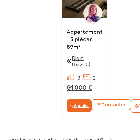
Appartement
- 3 pièces -
59m²
Riom
(
63200
)
3
2
91 000 €
Contacter
Appeler
>
>
Appartements à vendre
Puy-de-Dôme (63)