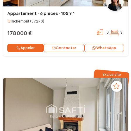
Appartement - 6 pièces - 105m²
Richemont
(
57270
)
178 000 €
6
3
Contacter
Appeler
WhatsApp
Exclusivité