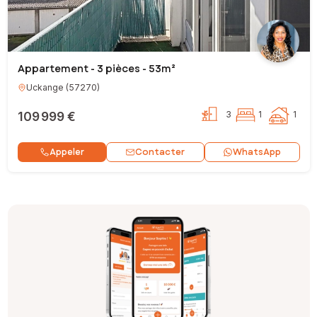
Appartement - 3 pièces - 53m²
Uckange
(
57270
)
109 999 €
3
1
1
Contacter
Appeler
WhatsApp