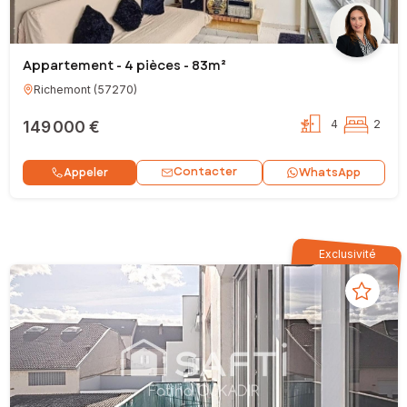
Appartement - 4 pièces - 83m²
Richemont
(
57270
)
149 000 €
4
2
Contacter
Appeler
WhatsApp
Exclusivité