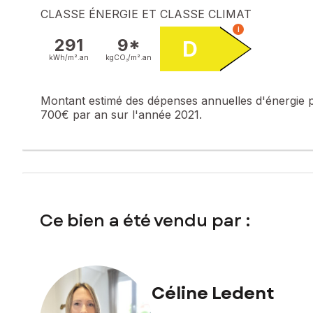
CLASSE ÉNERGIE ET CLASSE CLIMAT
i
291
9*
D
kWh/m².
an
kgCO₂/m².
an
Montant estimé des dépenses annuelles d'énergie 
700€ par an sur l'année 2021.
Ce bien a été vendu par :
Céline Ledent