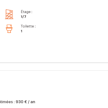
Étage
:
1
/7
Toilette
:
1
timées :
930 €
/ an