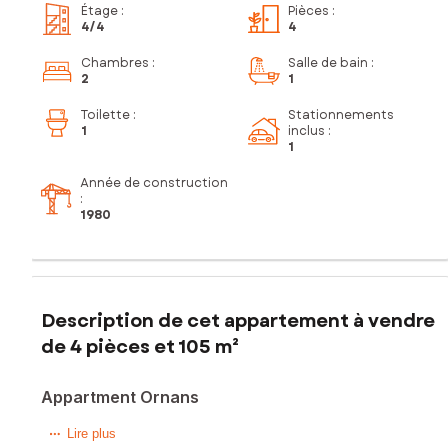
Étage
:
Pièces
:
4
/4
4
Chambres
:
Salle de bain
:
2
1
Toilette
:
Stationnements
1
inclus
:
1
Année de construction
:
1980
Description de cet appartement à vendre
de 4 pièces et 105 m²
Appartment Ornans
Situé dans la charmante ville d'Ornans (25290), cet
Lire plus