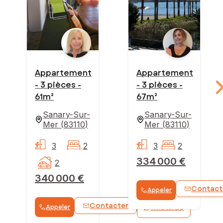
Appartement
Appartement
- 3 pièces -
- 3 pièces -
61m²
67m²
Sanary-Sur-
Sanary-Sur-
Mer
(
83110
)
Mer
(
83110
)
3
2
3
2
334 000 €
2
340 000 €
Contact
Appeler
Contacter
Appeler
WhatsApp