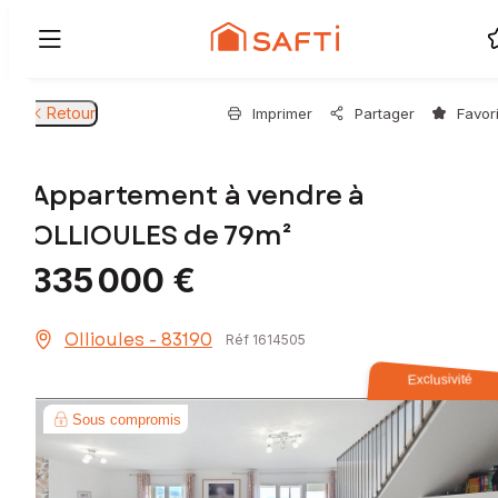
Retour
Imprimer
Partager
Favor
Appartement à vendre à
OLLIOULES de 79m²
335 000 €
Ollioules - 83190
Réf 1614505
Exclusivité
Sous compromis