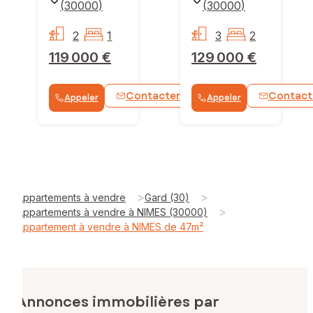
(
30000
)
(
30000
)
2
1
3
2
119 000 €
129 000 €
Contacter
Contact
Appeler
Appeler
WhatsApp
>
>
Appartements à vendre
Gard (30)
>
Appartements à vendre à NIMES (30000)
Appartement à vendre à NIMES de 47m²
Annonces immobilières par