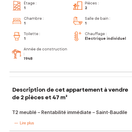
Étage
:
Pièces
:
1
2
Chambre
:
Salle de bain
:
1
1
Toilette
:
Chauffage :
1
Électrique individuel
Année de construction
:
1948
Description de cet appartement à vendre
de 2 pièces et 47 m²
T2 meublé – Rentabilité immédiate – Saint-Baudile
À Nîmes, dans le quartier recherché de Saint-Baudile, à
Lire plus
seulement 100 mètres de l’église, découvrez ce charmant