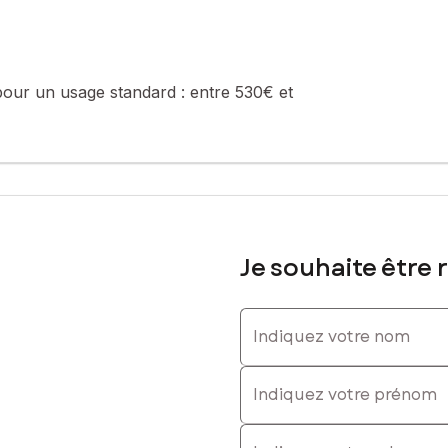
0617305113, E-mail : franck.serreau@safti.fr - EI - Agent commercia
pour un usage standard :
entre 530€ et
Je souhaite être 
Indiquez votre nom
Indiquez votre prénom
E-mail