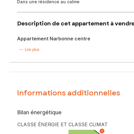
Dans une résidence au calme
Description de cet appartement à vendre
Appartement Narbonne centre
A deux pas du centre ville historique Safti vous propose 
Lire plus
Ce bien de qualité, en parfait état, vous accueille avec so
aménagée de 6 m² afin de profiter de la douceur méditer
En deuxième partie, un vestibule distribue une chambre de 1
d'eau de près de 5 m².
Ce bien dispose d'une place de parking privative ainsi qu
chaude par panneaux solaires (incluse dans les charges).
Informations additionnelles
Idéal premier achat ou investissement locatif, cet apparte
Le bien comprend 3 lots, et il est situé dans une copropri
pas l'objet d'une procédure citée à l'article L. 721-1 du cod
Bilan énergétique
Les informations sur les risques auxquels ce bien est expo
CLASSE ÉNERGIE ET CLASSE CLIMAT
i
Prix de vente : 130 725 €