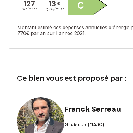
127
13*
C
Honoraires charge vendeur
kWh/m².
an
kgCO₂/m².
an
Contactez votre conseiller SAFTI : Franck SERREAU, Tél. : 
Montant estimé des dépenses annuelles d'énergie 
770€ par an sur l'année 2021.
Ce bien vous est proposé par :
Franck Serreau
Gruissan (11430)