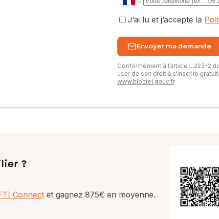
J’ai lu et j’accepte la
Pol
Envoyer ma demande
Conformément à l’article L.223-2 
user de son droit à s’inscrire gratu
www.bloctel.gouv.fr
.
lier ?
AFTI Connect
et gagnez 875€ en moyenne.