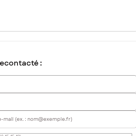
té sont de 840 € et le syndicat des copropriétaires ne fait pas
ercial immatriculé au RSAC de NANTES sous le numéro 819301565
recontacté :