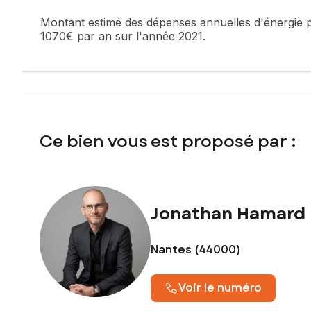
Le bien comprend 1 lot, et il est situé dans une coproprié
Montant estimé des dépenses annuelles d'énergie 
l'objet d'une procédure citée à l'article L. 721-1 du code de 
1070€ par an sur l'année 2021.
Les informations sur les risques auxquels ce bien est expo
Prix de vente : 140 000 €
Honoraires charge vendeur
Contactez votre conseiller SAFTI : Jonathan HAMARD, Tél. 
Ce bien vous est proposé par :
Jonathan Hamard
Nantes (44000)
Voir le numéro