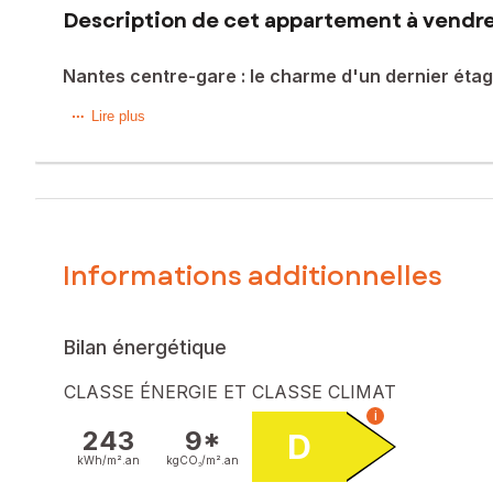
Description de cet appartement à vendre
Nantes centre-gare : le charme d'un dernier éta
Dans un secteur nantais recherché, à quelques minutes du 
Lire plus
d'une petite copropriété calme et bien entretenue, il séd
L'appartement bénéficie d'une distribution optimisée, sans
cuisine ouverte parfaitement intégrée, créant un espace co
paisible.
Informations additionnelles
La salle d'eau constitue un atout exceptionnel sur ce type 
Au-delà de l'appartement, la copropriété offre un cadre de 
sécurisé pour stationner les vélos. Deux prestations très r
Bilan énergétique
Son emplacement constitue l'un de ses principaux atouts : 
CLASSE ÉNERGIE ET CLASSE CLIMAT
l'environnement dynamique de Dalby, bénéficie d'une vie de 
i
243
9*
D
Ce bien réunit tous les critères d'un achat pertinent puisqu'
kWh/m².
an
kgCO₂/m².
an
sécurisé !