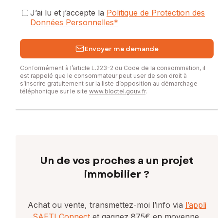
J’ai lu et j’accepte la
Politique de Protection des
Données Personnelles
*
Envoyer ma demande
Conformément à l’article L.223-2 du Code de la consommation, il
est rappelé que le consommateur peut user de son droit à
s’inscrire gratuitement sur la liste d’opposition au démarchage
téléphonique sur le site
www.bloctel.gouv.fr
.
Un de vos proches a un projet
immobilier ?
Achat ou vente, transmettez-moi l’info via
l’appli
SAFTI Connect
et gagnez 875€ en moyenne.