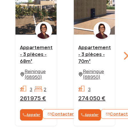
Appartement
Appartement
- 3 pièces -
- 3 pièces -
68m²
70m²
Reiningue
Reiningue
(
68950
)
(
68950
)
3
2
3
261 975 €
274 050 €
Contacter
Contact
Appeler
Appeler
WhatsApp