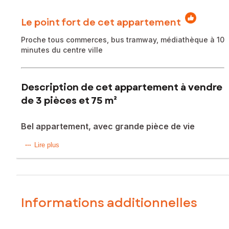
Le point fort de cet appartement
Proche tous commerces, bus tramway, médiathèque à 10
minutes du centre ville
Description de cet appartement à vendre
de 3 pièces et 75 m²
Bel appartement, avec grande pièce de vie
Dans une petite copropriété, au premier étage, proche tous
Lire plus
commerces, station de tramway (Ligne 3), bus écoles,
médecins, à 10 minutes du centre ville en tramway, je vous
propose ce bel appartement type 3, qui propose une
grande cuisine américaine donnant sur un grand séjour. (La
pièce de vie est de 47 m²) , ce logement dispose aussi de
Informations additionnelles
deux grandes chambre, d'une belle salle d'eau avec
douche à l'italienne et 1 WC indépendant. Vous y
découvrirez également deux grands balcons, 1 cave, et