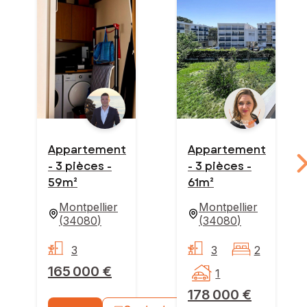
Appartement
Appartement
- 3 pièces -
- 3 pièces -
59m²
61m²
Montpellier
Montpellier
(
34080
)
(
34080
)
3
3
2
165 000 €
1
178 000 €