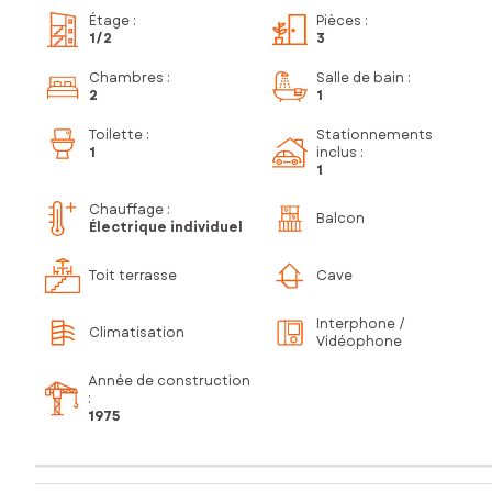
Étage
:
Pièces
:
1
/2
3
Chambres
:
Salle de bain
:
2
1
Toilette
:
Stationnements
1
inclus
:
1
Chauffage :
Balcon
Électrique individuel
Toit terrasse
Cave
Interphone /
Climatisation
Vidéophone
Année de construction
:
1975