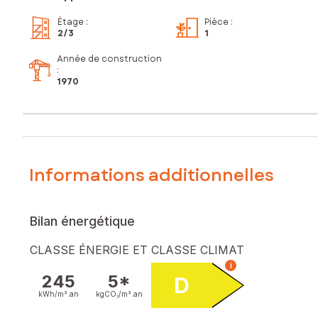
Étage
:
Pièce
:
2
/3
1
Année de construction
:
1970
Informations additionnelles
Bilan énergétique
CLASSE ÉNERGIE ET CLASSE CLIMAT
i
245
5*
D
kWh/m².
an
kgCO₂/m².
an