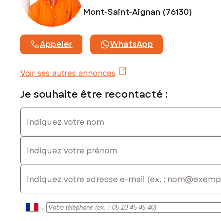
Prix de vente : 121 000 €
Honoraires charge vendeur
Mont-Saint-Aignan (76130)
Contactez votre conseiller SAFTI : Christopher DUMONTIER,
Tél. : 0670414191, E-mail : christopher.dumontier@safti.fr - EI
Appeler
WhatsApp
- Agent commercial immatriculé au RSAC de Le Havre sous
le numéro 518 766 076
Voir ses autres annonces
Je souhaite être recontacté :
Indiquez votre nom
Indiquez votre prénom
E-mail