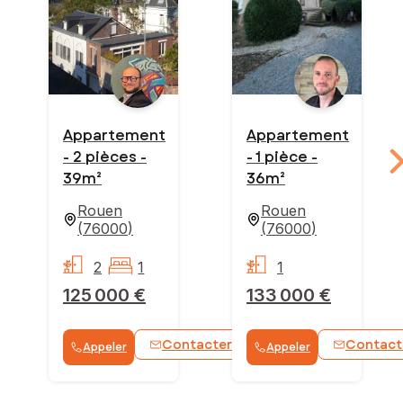
Appartement
Appartement
- 2 pièces -
- 1 pièce -
39m²
36m²
Rouen
Rouen
(
76000
)
(
76000
)
2
1
1
125 000 €
133 000 €
Contacter
Contact
Appeler
Appeler
WhatsApp