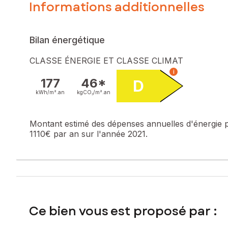
Informations additionnelles
Le bien comprend 2 lots, et il est situé dans une copropri
fait pas l'objet d'une procédure citée à l'article L. 721-1 du
Bilan énergétique
Les informations sur les risques auxquels ce bien est expo
CLASSE ÉNERGIE ET CLASSE CLIMAT
Prix de vente : 235 000 €
i
Honoraires charge vendeur
177
46*
D
kWh/m².
an
kgCO₂/m².
an
Contactez votre conseiller SAFTI : Adrian DUMINICA, Tél. :
535
Montant estimé des dépenses annuelles d'énergie 
1110€ par an sur l'année 2021.
Ce bien vous est proposé par :