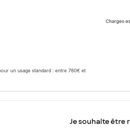
été de 2?635 lots (les charges courantes annuelles moyennes de cop
 code de la construction et de l'habitation).
Charges es
sé sont disponibles sur le site Géorisques : www.georisques.gouv.fr
 07 60 86 65 61, E-mail : adrian.duminica@safti.fr - EI - Agent co
pour un usage standard :
entre 780€ et
Je souhaite être 