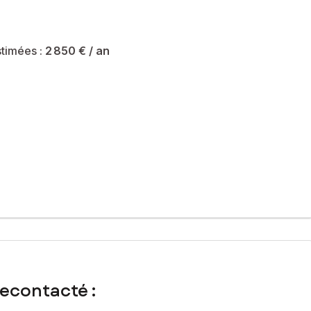
ropriété sont de 2850 € et le syndicat des copropriétaires ne
timées :
2 850 €
/ an
mmercial immatriculé au RSAC de NANTERRE sous le numéro 883 748
recontacté :