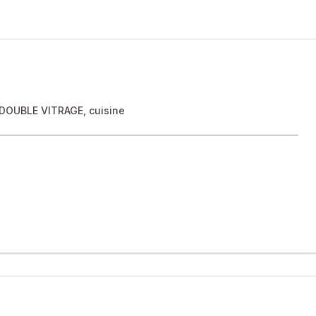
n DOUBLE VITRAGE, cuisine
 commerces et transports (Tram T6 à 5 min à pied, Métro ligne
m², très lumineux, situé au 9ième étage avec ascenseur dans un
te sur le séjour, deux chambres, nombreux rangements, une