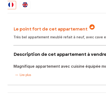
Le point fort de cet appartement
Très bel appartement meublé refait à neuf, avec cave 
Description de cet appartement à vendre
Magnifique appartement avec cuisine équipée m
Cadre de vie idéal à Meudon La Forêt, dans un environneme
Lire plus
9 - Pont de Sèvres à 8 min en bus), venez visiter ce magni
immeuble en copropriété bien entretenue.
L'appartement est composé d'une entrée donnant sur un s
belle salle de bains avec douche italienne et toilettes s
Possibilité de stationner les véhicules en bas de l'immeuble 
Venez visiter, coup de cœur assuré !