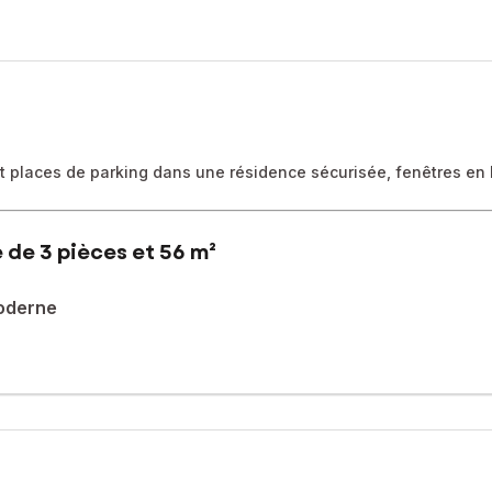
et places de parking dans une résidence sécurisée, fenêtres e
 de 3 pièces et 56 m²
oderne
nt verdoyant, proche de forêt et du Parc du Tronchet, des écoles,
fique appartement traversant, refait à neuf, de trois pièces de 56 
éjour lumineux, une cuisine équipée et aménagée sur-mesure ouver
éparée. Une cave située au rez-de-chaussée complète ce bien.
dans le parking collectif.