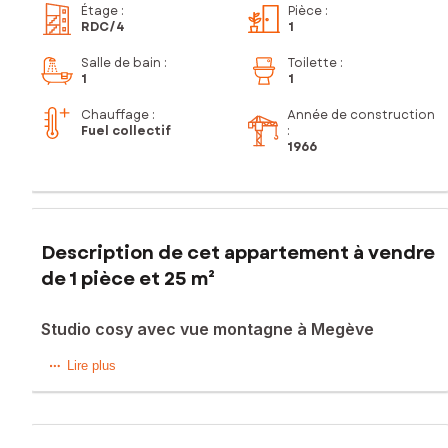
Étage
:
Pièce
:
RDC
/4
1
Salle de bain
:
Toilette
:
1
1
Chauffage :
Année de construction
Fuel collectif
:
1966
Description de cet appartement à vendre
de 1 pièce et 25 m²
Studio cosy avec vue montagne à Megève
Idéalement situé à 300m du Mont d'Arbois avec une navette
Lire plus
gratuite à 20 m, vous bénéficierez d'un accès immédiat aux
commodités. l'AutoGare est à 5 minutes. Découvrez ce
charmant studio meublé de 25 m² situé au rez-de-chaussée
d'une résidence très bien entretenue. Parfait pour un pied-