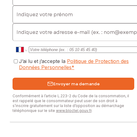
Prix de vente : 195 000 €
Indiquez votre prénom
Honoraires charge vendeur
Contactez votre conseiller SAFTI : Julie LAGNEL, Tél. :
E-mail
0767842127, E-mail : julie.lagnel@safti.fr - EI - Agent
commercial immatriculé au RSAC de Annecy sous le numéro
939946794
J’ai lu et j’accepte la
Politique de Protection des
Données Personnelles
*
Envoyer ma demande
Conformément à l’article L.223-2 du Code de la consommation, il
est rappelé que le consommateur peut user de son droit à
s’inscrire gratuitement sur la liste d’opposition au démarchage
téléphonique sur le site
www.bloctel.gouv.fr
.