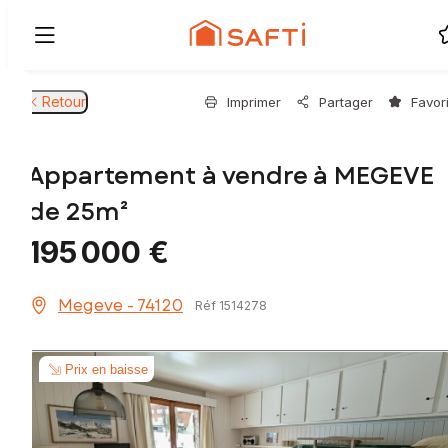
Retour
Imprimer
Partager
Favor
Appartement à vendre à MEGEVE
de 25m²
195 000 €
Megeve - 74120
Réf 1514278
Prix en baisse