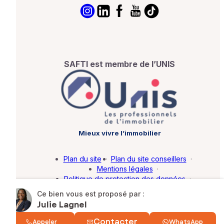
SAFTI est membre de l’UNIS
Mieux vivre l’immobilier
Plan du site
·
Plan du site conseillers
·
Mentions légales
·
Politique de protection des données
·
Barème d'honoraires
·
Paramétrer mes cookies
Ce bien vous est proposé par :
Julie Lagnel
© SAFTI 2026. Tous droits réservés.
Contacter
Appeler
WhatsApp