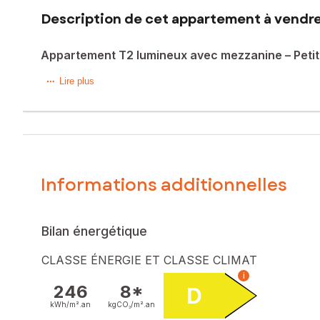
Description de cet appartement à vendre
Appartement T2 lumineux avec mezzanine – Petite
À seulement 12 minutes à pied de la gare Saint-Charles, d
Lire plus
Bénéficiant d'une belle exposition sud-ouest, cet appartem
Il se compose d'une entrée, d'une vaste cuisine ouverte s
En très bon état général, il est immédiatement habitable san
Informations additionnelles
Les atouts du bien :
? T2 de 40 m² Loi Carrez
Bilan énergétique
? Petite copropriété à taille humaine
? Fibre optique installée
CLASSE ÉNERGIE ET CLASSE CLIMAT
? Exposition sud-ouest
i
? Très lumineux
246
8*
D
? Vue dégagée sans vis-à-vis
kWh/m².
an
kgCO₂/m².
an
? Belle hauteur sous plafond (3,10 m)