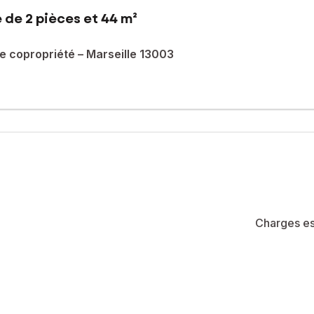
 de 2 pièces et 44 m²
 copropriété – Marseille 13003
écouvrez ce charmant T2 de 40 m² Loi Carrez situé au 1er étage d'un
ent séduit par sa luminosité, sa vue dégagée sans vis-à-vis et sa be
ur l'espace repas, d'un séjour avec mezzanine, d'une chambre, ain
s travaux à prévoir à l'intérieur du logement.
Charges es