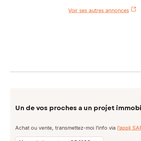
Prix de vente : 99 000 €
Voir ses autres annonces
Honoraires charge vendeur
Contactez votre conseiller SAFTI : Monique DOS SANTOS RUF
numéro 853398147
Un de vos proches a un projet immobi
Achat ou vente, transmettez-moi l’info via
l’appli S