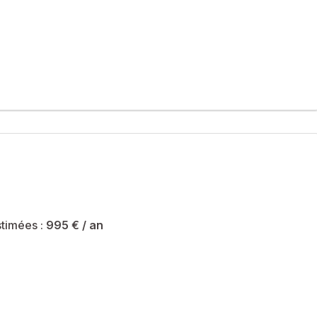
e petite copropriété bien entretenue.
lle hauteur sous plafond de 3,10 mètres.
si que d'une salle de bains avec WC.
timées :
995 €
/ an