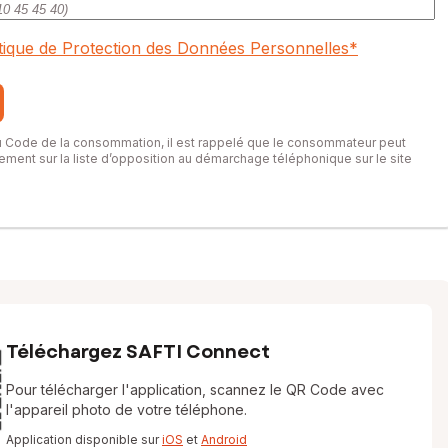
itique de Protection des Données Personnelles
*
- Agent commercial immatriculé au RSAC de Marseille sous le
du Code de la consommation, il est rappelé que le consommateur peut
itement sur la liste d’opposition au démarchage téléphonique sur le site
Téléchargez SAFTI Connect
Pour télécharger l'application, scannez le QR Code avec
l'appareil photo de votre téléphone.
Application disponible sur
iOS
et
Android