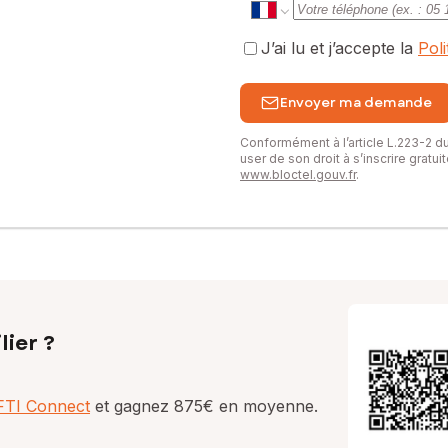
J’ai lu et j’accepte la
Pol
I, Tél. : 0665323774, E-mail : monique.dossantosrufi@safti.fr - EI 
Envoyer ma demande
Conformément à l’article L.223-2 
user de son droit à s’inscrire gratu
www.bloctel.gouv.fr
.
lier ?
AFTI Connect
et gagnez 875€ en moyenne.