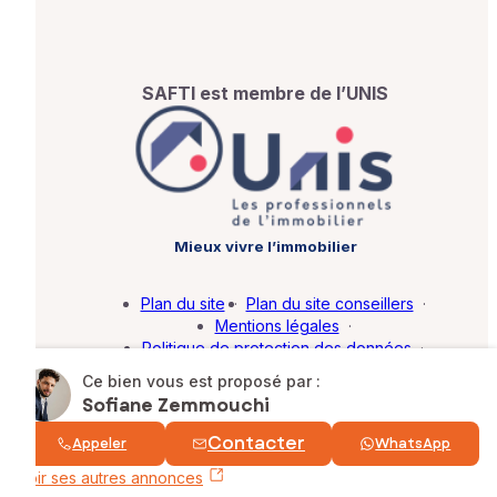
SAFTI est membre de l’UNIS
Mieux vivre l’immobilier
Plan du site
·
Plan du site conseillers
·
Mentions légales
·
Politique de protection des données
·
Barème d'honoraires
·
Paramétrer mes cookies
Ce bien vous est proposé par :
Sofiane Zemmouchi
© SAFTI 2026. Tous droits réservés.
Contacter
Appeler
WhatsApp
Voir ses autres annonces