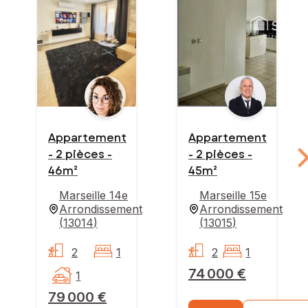
Appartement
Appartement
- 2 pièces -
- 2 pièces -
46m²
45m²
Marseille 14e
Marseille 15e
Arrondissement
Arrondissement
(
13014
)
(
13015
)
2
1
2
1
74 000 €
1
79 000 €