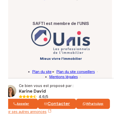
SAFTI est membre de l’UNIS
Mieux vivre l’immobilier
Plan du site
·
Plan du site conseillers
·
Mentions légales
·
Politique de protection des données
·
Ce bien vous est proposé par :
Barème d'honoraires
·
Paramétrer mes cookies
Karine David
4.6
/5
© SAFTI 2026. Tous droits réservés.
Contacter
Appeler
WhatsApp
Voir ses autres annonces