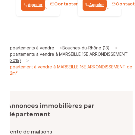
Contacter
Contact
Appeler
Appeler
WhatsApp
>
>
Appartements à vendre
Bouches-du-Rhône (13)
Appartements à vendre à MARSEILLE 15E ARRONDISSEMENT
>
(13015)
Appartement à vendre à MARSEILLE 15E ARRONDISSEMENT de
42m²
Annonces immobilières par
département
Vente de maisons