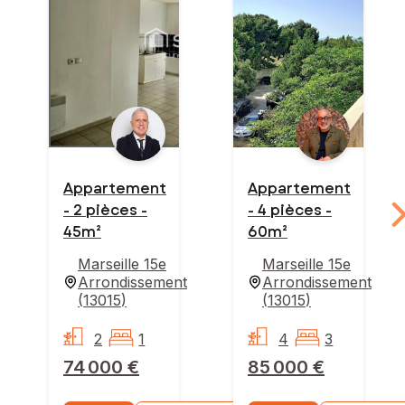
Appartement
Appartement
- 2 pièces -
- 4 pièces -
45m²
60m²
Marseille 15e
Marseille 15e
Arrondissement
Arrondissement
(
13015
)
(
13015
)
2
1
4
3
74 000 €
85 000 €