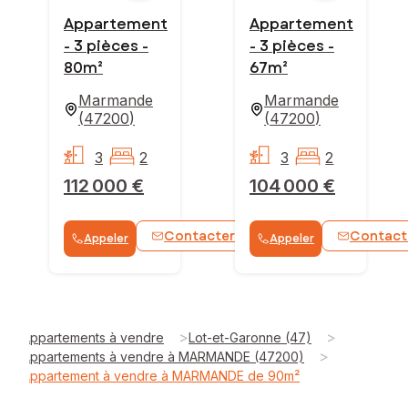
Appartement
Appartement
- 3 pièces -
- 3 pièces -
80m²
67m²
Marmande
Marmande
(
47200
)
(
47200
)
3
2
3
2
112 000 €
104 000 €
Contacter
Contact
Appeler
Appeler
WhatsApp
>
>
Appartements à vendre
Lot-et-Garonne (47)
>
Appartements à vendre à MARMANDE (47200)
Appartement à vendre à MARMANDE de 90m²