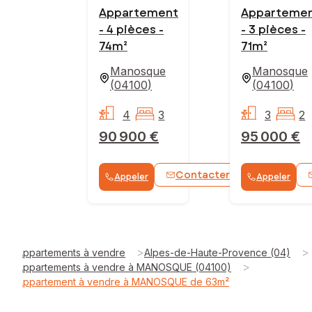
Appartement
Apparteme
- 4 pièces -
- 3 pièces -
74m²
71m²
Manosque
Manosque
(
04100
)
(
04100
)
4
3
3
2
90 900 €
95 000 €
Contacter
Appeler
Appeler
WhatsApp
>
>
Appartements à vendre
Alpes-de-Haute-Provence (04)
>
Appartements à vendre à MANOSQUE (04100)
Appartement à vendre à MANOSQUE de 63m²