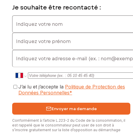
Je souhaite être recontacté :
Les informations sur les risques auxquels ce bien est
exposé sont disponibles sur le site Géorisques :
Indiquez votre nom
www.georisques.gouv.fr
Prix de vente : 703 000 €
Indiquez votre prénom
Honoraires charge vendeur
Contactez votre conseiller SAFTI : Eric RAPP, Tél. :
E-mail
0646151411, E-mail : eric.rapp@safti.fr - EI - Agent
commercial immatriculé au RSAC de FREJUS sous le numéro
532672607
J’ai lu et j’accepte la
Politique de Protection des
Données Personnelles
*
Envoyer ma demande
Conformément à l’article L.223-2 du Code de la consommation, il
est rappelé que le consommateur peut user de son droit à
s’inscrire gratuitement sur la liste d’opposition au démarchage