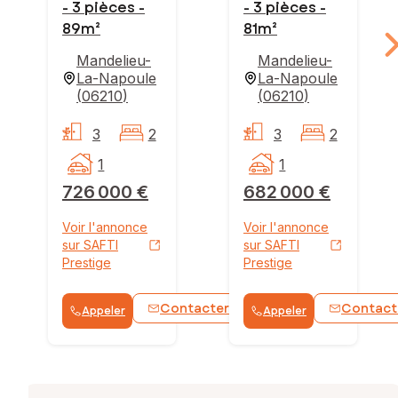
- 3 pièces -
- 3 pièces -
89m²
81m²
Mandelieu-
Mandelieu-
La-Napoule
La-Napoule
(
06210
)
(
06210
)
3
2
3
2
1
1
726 000 €
682 000 €
Voir l'annonce
Voir l'annonce
sur SAFTI
sur SAFTI
Prestige
Prestige
Contacter
Contact
Appeler
Appeler
WhatsApp