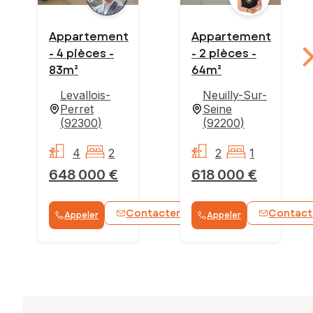
Appartement
Appartement
- 4 pièces -
- 2 pièces -
83m²
64m²
Levallois-
Neuilly-Sur-
Perret
Seine
(
92300
)
(
92200
)
4
2
2
1
648 000 €
618 000 €
Contacter
Contact
Appeler
Appeler
WhatsApp