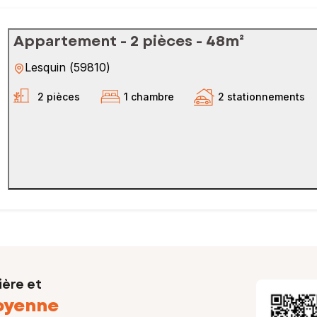
Appartement - 2 pièces - 48m²
Lesquin
(
59810
)
2 pièces
1 chambre
2 stationnements
ière et
oyenne