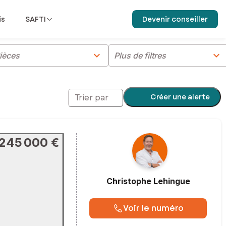
is
SAFTI
Devenir conseiller
chevron_right
chevron_right
ièces
Plus de filtres
Créer une alerte
Trier par
245 000 €
Christophe
Lehingue
Voir le numéro