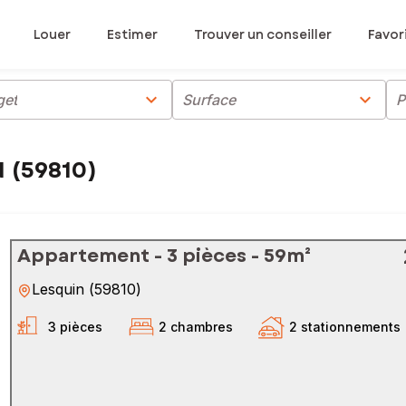
Louer
Estimer
Trouver un conseiller
Favor
chevron_right
chevron_right
get
Surface
P
 (59810)
Appartement - 3 pièces - 59m²
Lesquin
(
59810
)
3 pièces
2 chambres
2 stationnements