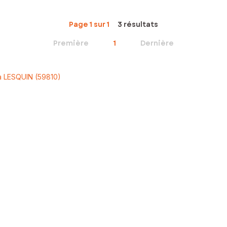
Page 1 sur 1
3 résultats
Première
1
Dernière
à LESQUIN (59810)