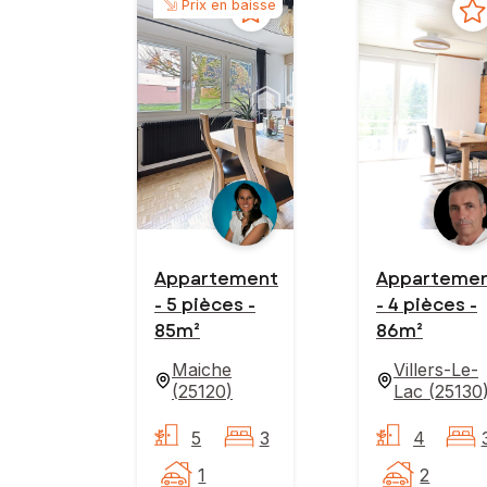
Prix en baisse
Appartement
Apparteme
- 5 pièces -
- 4 pièces -
85m²
86m²
Maiche
Villers-Le-
(
25120
)
Lac
(
25130
5
3
4
1
2