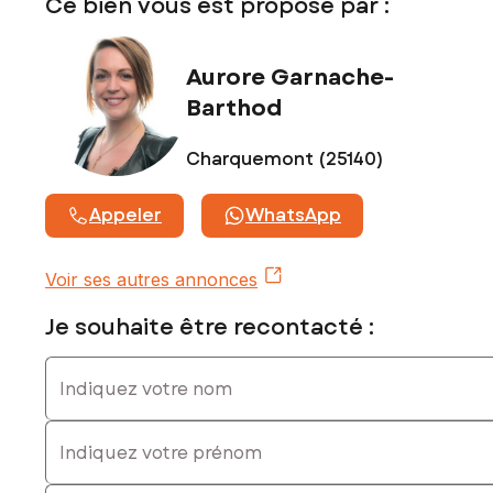
Ce bien vous est proposé par :
Contactez votre conseiller SAFTI : Aurore GARNACHE-
BARTHOD, Tél. : 0631959426, E-mail : aurore.garnache-
Aurore Garnache-
barthod@safti.fr - EI - Agent commercial immatriculé au
RSAC de Besançon sous le numéro 902 392 679
Barthod
Charquemont (25140)
Appeler
WhatsApp
Voir ses autres annonces
Je souhaite être recontacté :
Indiquez votre nom
Indiquez votre prénom