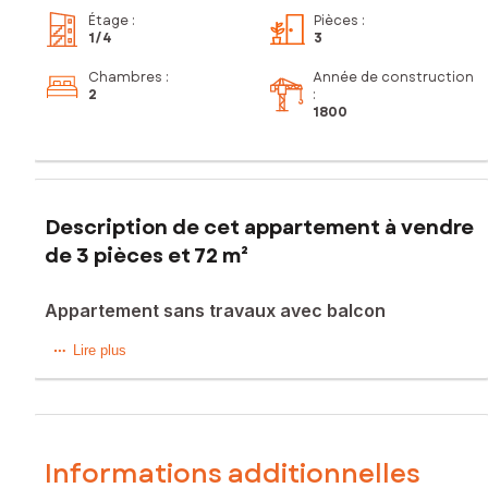
Étage
:
Pièces
:
1
/4
3
Chambres
:
Année de construction
2
:
1800
Description de cet appartement à vendre
de 3 pièces et 72 m²
Appartement sans travaux avec balcon
Venez découvrir ce bel appartement d'environ 78 m² situé
Lire plus
sur la commune du Russey, à proximité immédiate de toutes
les commodités, où vous n’aurez plus qu’à poser vos
valises.
Vous serez immédiatement séduit par sa spacieuse pièce
de vie de plus de 40 m² , comprenant une cuisine équipée
Informations additionnelles
et un accès direct à un balcon.