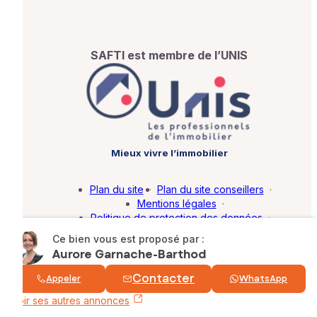
SAFTI est membre de l’UNIS
Mieux vivre l’immobilier
Plan du site
·
Plan du site conseillers
·
Mentions légales
·
Politique de protection des données
·
Barème d'honoraires
·
Paramétrer mes cookies
Ce bien vous est proposé par :
Aurore Garnache-Barthod
© SAFTI 2026. Tous droits réservés.
Contacter
Appeler
WhatsApp
Voir ses autres annonces