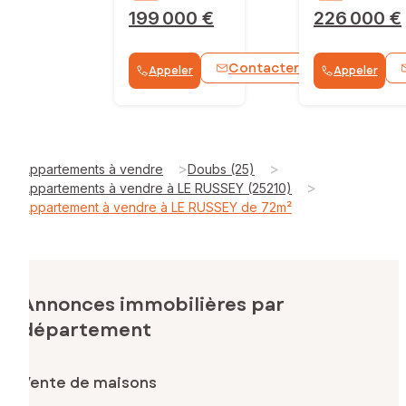
199 000 €
226 000 €
Contacter
Appeler
Appeler
WhatsApp
>
>
Appartements à vendre
Doubs (25)
>
Appartements à vendre à LE RUSSEY (25210)
Appartement à vendre à LE RUSSEY de 72m²
Annonces immobilières par
département
Vente de maisons