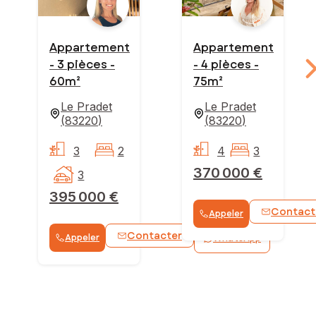
Appartement
Appartement
- 3 pièces -
- 4 pièces -
60m²
75m²
Le Pradet
Le Pradet
(
83220
)
(
83220
)
3
2
4
3
370 000 €
3
395 000 €
Contact
Appeler
Contacter
Appeler
WhatsApp