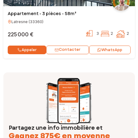
Appartement - 3 pièces - 58m²
Latresne
(
33360
)
225 000 €
3
2
2
Contacter
Appeler
WhatsApp
Partagez une info immobilière et
Gagnez 875€ en moyenne