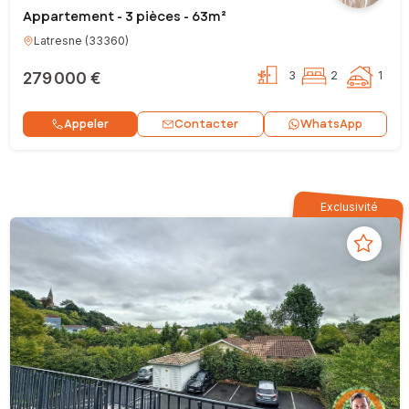
Appartement - 3 pièces - 63m²
Latresne
(
33360
)
279 000 €
3
2
1
Contacter
Appeler
WhatsApp
Exclusivité