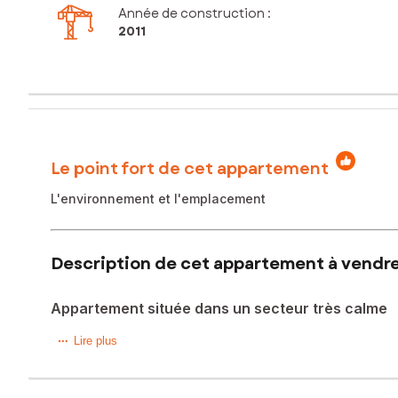
Année de construction :
2011
Le point fort de cet appartement
L'environnement et l'emplacement
Description de cet appartement à vendre 
Appartement située dans un secteur très calme
Situé dans la charmante commune de Lanton, cet apparteme
Lire plus
quelques minutes des plages du Bassin d'Arcachon, cette lo
À l'extérieur, l'appartement dispose d'un balcon offrant un