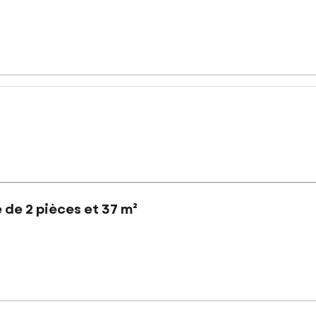
de 2 pièces et 37 m²
nt bénéficie d'un environnement calme et verdoyant, idéal pour l
calisation offre un cadre de vie agréable et pratique.
 espace extérieur privilégié pour se détendre en toute tranquillité