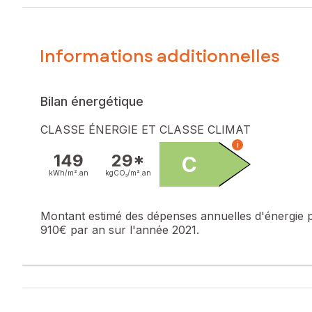
facilite le stationnement des résidents et de leurs visiteur
À l'intérieur, ce bien de 37m² se compose de 2 pièces lum
Informations additionnelles
beaux jours. Construit en 2011, cet appartement allie modern
Les informations sur les risques auxquels ce bien est expo
Bilan énergétique
Prix de vente : 179 000 €
Honoraires charge vendeur
CLASSE ÉNERGIE ET CLASSE CLIMAT
i
Contactez votre conseiller SAFTI : Charles-Antoine BARRÉ, 
149
29*
C
numéro 893 451 484
kWh/m².
an
kgCO₂/m².
an
Montant estimé des dépenses annuelles d'énergie 
910€ par an sur l'année 2021.