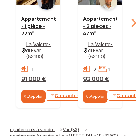
Appartement
Appartement
- 1 pièce -
- 2 pièces -
22m²
47m²
La Valette-
La Valette-
du-Var
du-Var
(
83160
)
(
83160
)
1
2
1
91 000 €
92 000 €
Contacter
Contact
Appeler
Appeler
WhatsApp
>
>
Appartements à vendre
Var (83)
>
Appartements à vendre à LA VALETTE-DU-VAR (83160)