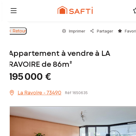
Retour
Imprimer
Partager
Favor
Appartement à vendre à LA
RAVOIRE de 86m²
195 000 €
La Ravoire - 73490
Réf 1650635