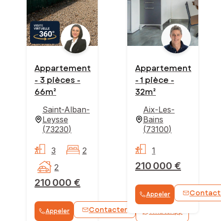
Appartement
Appartement
- 3 pièces -
- 1 pièce -
66m²
32m²
Saint-Alban-
Aix-Les-
Leysse
Bains
(
73230
)
(
73100
)
3
2
1
210 000 €
2
210 000 €
Contact
Appeler
Contacter
Appeler
WhatsApp