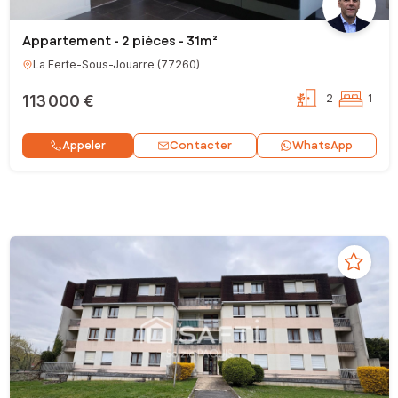
Appartement - 2 pièces - 31m²
La Ferte-Sous-Jouarre
(
77260
)
113 000 €
2
1
Contacter
Appeler
WhatsApp