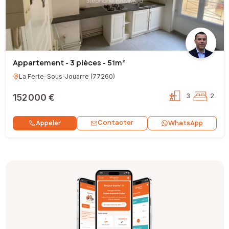
Appartement - 3 pièces - 51m²
La Ferte-Sous-Jouarre
(
77260
)
152 000 €
3
2
Contacter
Appeler
WhatsApp