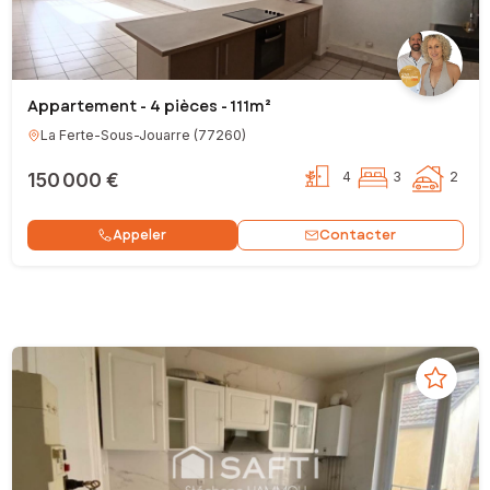
Appartement - 4 pièces - 111m²
La Ferte-Sous-Jouarre
(
77260
)
150 000 €
4
3
2
Contacter
Appeler