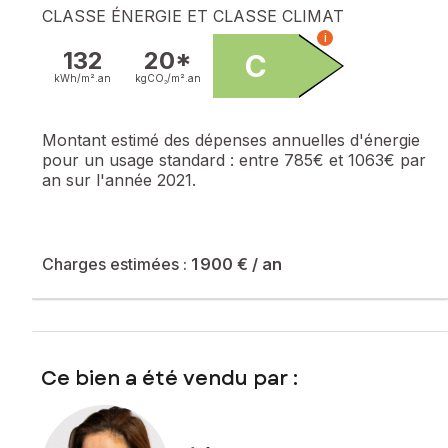
CLASSE ÉNERGIE ET CLASSE CLIMAT
i
132
20*
C
kWh/m².
an
kgCO₂/m².
an
Montant estimé des dépenses annuelles d'énergie
pour un usage standard :
entre 785€ et 1063€ par
an sur l'année 2021.
Charges estimées :
1 900 €
/ an
Ce bien a été vendu par :