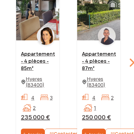
Appartement
Appartement
- 4 pièces -
- 4 pièces -
85m²
87m²
Hyeres
Hyeres
(
83400
)
(
83400
)
4
3
4
2
2
1
235 000 €
250 000 €
Contacter
Contact