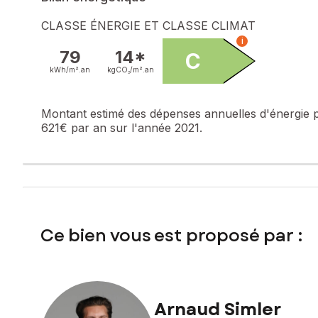
Prix de vente honoraires d'agence inclus : 199 000 €
Prix de vente hors honoraires d'agence : 190 000 €
CLASSE ÉNERGIE ET CLASSE CLIMAT
Honoraires charge acquéreur : 9 000 € soit 4,74 % TTC de
i
79
14*
C
Contactez votre conseiller SAFTI : Arnaud SIMLER, Tél. : 0
kWh/m².
an
kgCO₂/m².
an
Montant estimé des dépenses annuelles d'énergie 
621€ par an sur l'année 2021.
Ce bien vous est proposé par :
Arnaud Simler