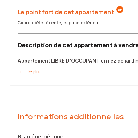
Le point fort de cet appartement
Copropriété récente, espace extérieur.
Description de cet appartement à vendre
Appartement LIBRE D'OCCUPANT en rez de jardin
Nous vous proposons en exclusivité à la vente ce bel appar
Lire plus
Griesheim-Sur-Souffel dans une impasse. Il comprend une en
salle d'eau avec douche à l'italienne et WC et une chambre
énergétique, DPE : C, chaudière et production d'eau chaud
sécurisé. Possibilité d'acquérir un garage en sus, plus d'i
Le bien comprend 2 lots, et il est situé dans une copropri
Informations additionnelles
pas l'objet d'une procédure citée à l'article L. 721-1 du cod
Les informations sur les risques auxquels ce bien est expo
Bilan énergétique