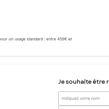
 la valeur du bien hors honoraires
6 87 26 90 96, E-mail : arnaud.simler@safti.fr - EI - Agent commer
pour un usage standard :
entre 459€ et
Je souhaite être 
Indiquez votre nom
Indiquez votre prénom