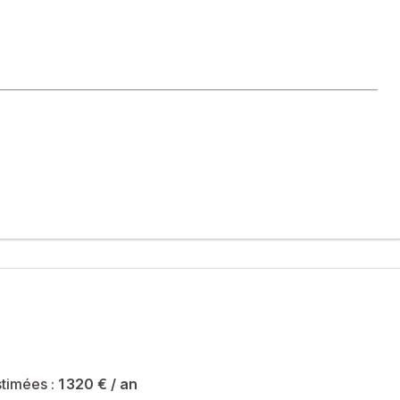
ville et commodités, venez découvrir ce charmant deux pièces
ambre, une salle de douche et un toilette indépendant.
té sont de 1320 € et le syndicat des copropriétaires ne fait
timées :
1 320 €
/ an