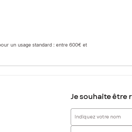
: 06 07 21 79 92, E-mail : sandrine.toniolo@safti.fr - EI - Agent c
pour un usage standard :
entre 600€ et
Je souhaite être 
Indiquez votre nom
Indiquez votre prénom