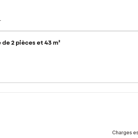
-
 de 2 pièces et 43 m²
étage avec ascenseur, dans un environnement calme, proche centre 
 sur le salon séjour donnant accès à une terrasse de 12 m2, une ch
été de 9 lots (les charges courantes annuelles moyennes de coproprié
e de la construction et de l'habitation).
Charges es
sé sont disponibles sur le site Géorisques : www.georisques.gouv.fr