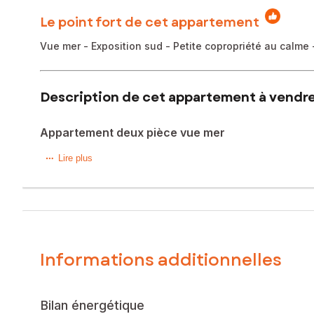
Le point fort de cet appartement
Vue mer - Exposition sud - Petite copropriété au calme 
Description de cet appartement à vendre
Appartement deux pièce vue mer
Situé à Grasse dans une petite copropriété au deuxième 
Lire plus
de 43 m2 offrant une vue mer.
Il se compose d'une entrée, d'une cuisine équipée ouverte
Une place de parking extérieure vient compléter le bien.
A visiter sans tarder !
Informations additionnelles
Le bien comprend 2 lots, et il est situé dans une copropri
pas l'objet d'une procédure citée à l'article L. 721-1 du cod
Bilan énergétique
Les informations sur les risques auxquels ce bien est expo