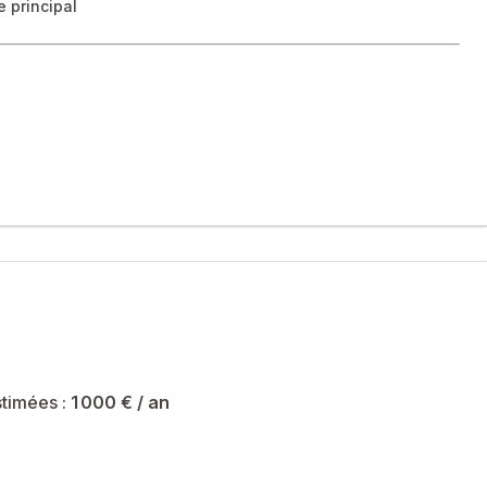
 principal
rant un cadre de vie pratique et sécurisant.
te un accompagnement d’expert.
té sont de 1000 € et le syndicat des copropriétaires ne fait
timées :
1 000 €
/ an