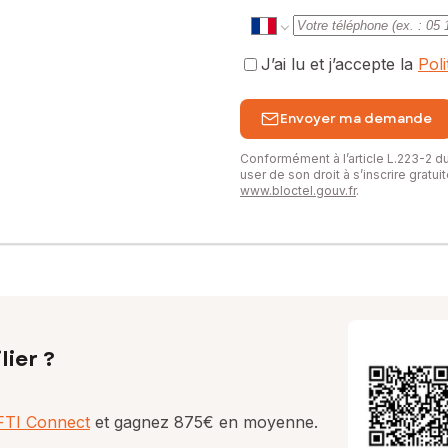
J’ai lu et j’accepte la
Pol
Envoyer ma demande
Conformément à l’article L.223-2 
user de son droit à s’inscrire gratu
www.bloctel.gouv.fr
.
lier ?
AFTI Connect
et gagnez 875€ en moyenne.