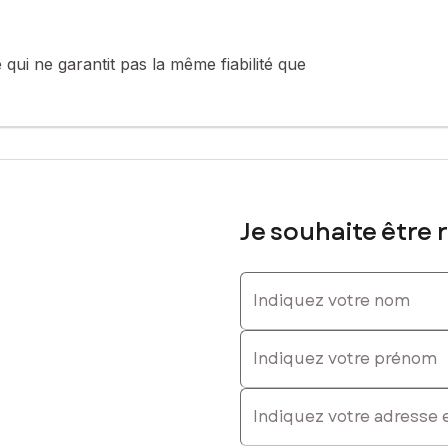
 0696770099, E-mail : thomas.hardoin@safti.fr - EI - Agent commerc
qui ne garantit pas la même fiabilité que
Je souhaite être 
Indiquez votre nom
Indiquez votre prénom
E-mail