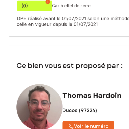
i
(0)
Honoraires charge vendeur
Gaz à effet de serre
Contactez votre conseiller SAFTI : Thomas HARDOIN, Tél. :
DPE réalisé avant le 01/07/2021 selon une méthode 
910314079
celle en vigueur depuis le 01/07/2021
Ce bien vous est proposé par :
Thomas Hardoin
Ducos (97224)
Voir le numéro