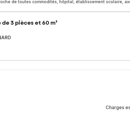
che de toutes commodités, hôpital, établissement scolaire, axe
 de 3 pièces et 60 m²
YNARD
 Ne cherchez plus !
risée La Meynard Prestige, découvrez ce superbe appartement T3 off
 et des principaux axes. Fini les heures perdues dans les bouchons !
n premier achat ou un pied-à-terre fonctionnel.
cteur à très forte demande (cadres, personnel médical).
compagne de la visite jusqu'à la signature. Un projet sérieux méri
té de 80 lots (les charges courantes annuelles moyennes de coproprié
e de la construction et de l'habitation).
Charges es
sé sont disponibles sur le site Géorisques : www.georisques.gouv.fr