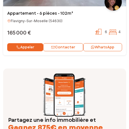
Appartement - 6 pièces - 102m²
Flavigny-Sur-Moselle
(
54630
)
165 000 €
6
4
Contacter
Appeler
WhatsApp
Partagez une info immobilière et
Gagnez 875€ en moyenne