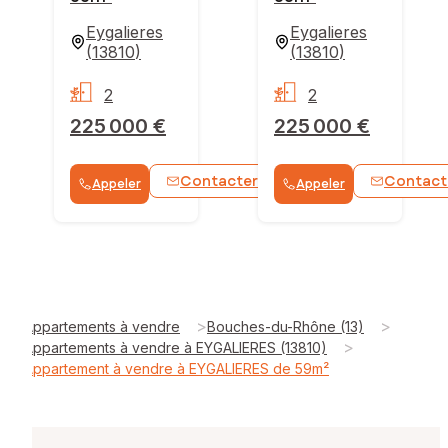
Eygalieres
Eygalieres
(
13810
)
(
13810
)
2
2
225 000 €
225 000 €
Contacter
Contact
Appeler
Appeler
WhatsApp
>
>
Appartements à vendre
Bouches-du-Rhône (13)
>
Appartements à vendre à EYGALIERES (13810)
Appartement à vendre à EYGALIERES de 59m²